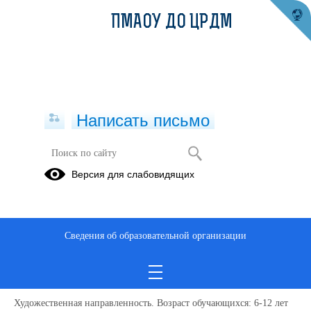
ПМАОУ ДО ЦРДМ
Написать письмо
Версия для слабовидящих
Фольклорный кружок «Истоки»
Описание образовательной программы
Сведения об образовательной организации
Объединение фольклорный кружок «Истоки»
Название ДООП фольклорный кружок «Истоки»
Художественная направленность. Возраст обучающихся: 6-12 лет