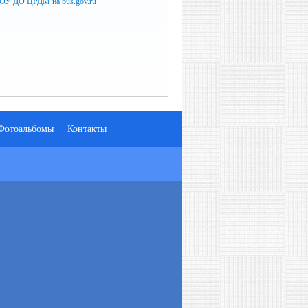
ОУ ДО ЦРДМ на bus.gov.ru
Фотоальбомы
Контакты