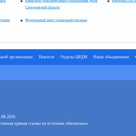
льск
Навигатор дополнительного образования детей
Карточка ПМА
Свердловской области
ерации
Федеральный пакет социальной рекламы
льной организации
Новости
Отделы ЦРДМ
Наши объединения
.08.2026
тивная прямая ссылка на источник обязательна