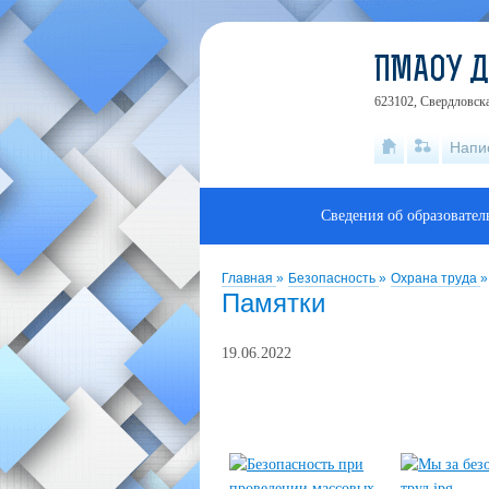
ПМАОУ 
623102, Свердловска
Напи
Сведения об образовате
Главная
»
Безопасность
»
Охрана труда
»
Памятки
19.06.2022