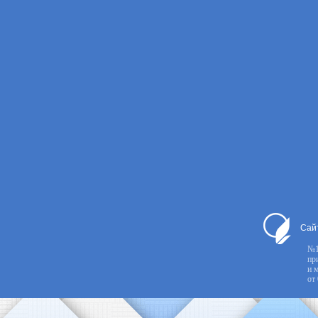
Сай
№1
пр
и 
от