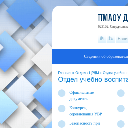
ПМАОУ 
623102, Свердловска
Напи
Сведения об образовате
Главная
»
Отделы ЦРДМ
»
Отдел учебно-
Отдел учебно-воспит
Официальные
документы
Конкурсы,
соревнования УВР
Безопасность при