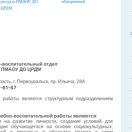
ресурсы ПМАОУ ДО
объединений
ЦРДМ
-воспитательный отдел
ПМАОУ ДО ЦРДМ
сть, г. Первоуральск, пр. Ильича, 28А
-61-67
й работы
является структурным подразделением
чебно-воспитательной работы
являются
:
я на развитие личности, создание условий для
ции обучающегося на основе социокультурных,
остей и принятых в обществе правил и норм