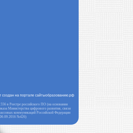
т создан на портале сайтыобразованию.рф
556 в Реестре российского ПО (на основании
иказа Министерства цифрового развития, связи
массовых коммуникаций Российской Федерации
 06.09.2016 №426)