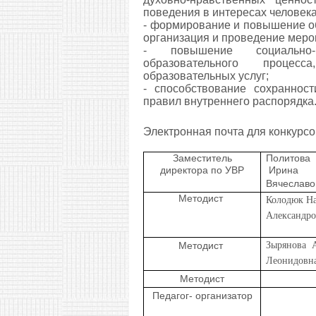
поведения в интересах человека
- формирование и повышение о
организация и проведение меро
- повышение социально-пе
образовательного процесс
образовательных услуг;
- способствование сохранност
правил внутреннего распорядка
Электронная почта для конкурс
Заместитель
Политова
директора по УВР
Ирина
Вячеславо
Методист
Колодюк На
Александро
Методист
Зырянова А
Леонидовн
Методист
Педагог- организатор