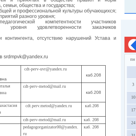
, семьи, общества и государства;
бщей и профессиональной культуры обучающихся;
приятий разного уровня;
дагогической компетентности участников
а, уровня удовлетворенности заказчиков
и контингента, отсутствию нарушений Устава и
.
ов srdmpvk@yandex.ru
пн
cdt-perv-uvr@yandex.ru
каб.208
вна
3
талья
cdt-perv-metod@mail.ru
каб.208
вна
10
настасия
cdt.perv.metod@yandex.ru
каб.208
17
а
cdt-perv-metod@mail.ru
каб. 208
24
pedagogorganizator00@yandex.
каб. 208
ru
31