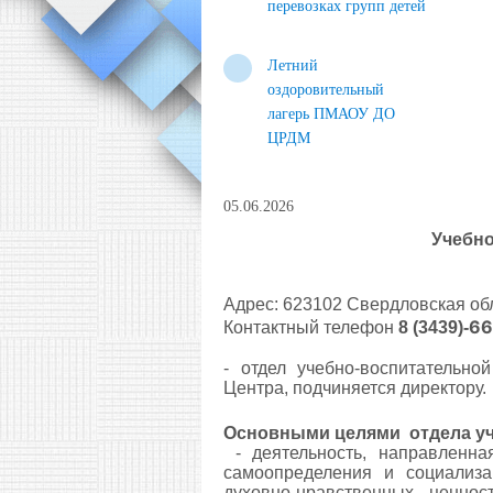
перевозках групп детей
Летний
оздоровительный
лагерь ПМАОУ ДО
ЦРДМ
05.06.2026
Учебно
Адрес: 623102 Свердловская обла
66
Контактный телефон
8 (3439)-
- отдел уч
ебно-воспитательно
Центра, подчиняется директору.
Основными целями отдела
у
- деятельность, направленна
самоопределения и социализа
духовно-нравственных ценн